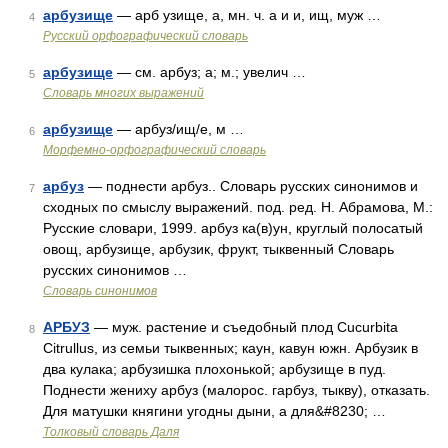
арбузище
— арб узище, а, мн. ч. а и и, ищ, муж …
4
Русский орфографический словарь
арбузище
— см. арбуз; а; м.; увелич …
5
Словарь многих выражений
арбузище
— арбуз/ищ/е, м …
6
Морфемно-орфографический словарь
арбуз
— поднести арбуз.. Словарь русских синонимов и
7
сходных по смыслу выражений. под. ред. Н. Абрамова, М.:
Русские словари, 1999. арбуз ка(в)ун, круглый полосатый
овощ, арбузище, арбузик, фрукт, тыквенный Словарь
русских синонимов …
Словарь синонимов
АРБУЗ
— муж. растение и съедобный плод Cucurbita
8
Citrullus, из семьи тыквенных; каун, кавун южн. Арбузик в
два кулака; арбузишка плохонькой; арбузище в пуд.
Поднести жениху арбуз (малорос. гарбуз, тыкву), отказать.
Для матушки княгини угодны дыни, а для&#8230; …
Толковый словарь Даля